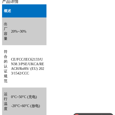
产品详情
概述
出
厂
20
%~
30
%
容
量
符
合
CE/FCC/IEC62133/U
的
N38.3/PSE/UKCA/RE
认
ACH/RoHS/ (EU) 202
证
3/1542
/CCC
规
范
运
0°C
~50
°C (
充电
)
行
温
-20°C
~
60°C (
放电
)
度