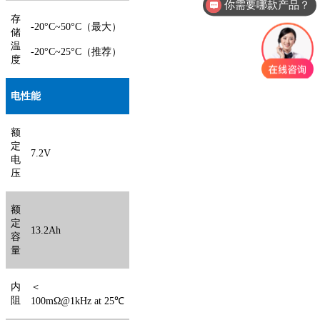
你需要哪款产品？
存
-20°C
~
50°C
（最大）
储
温
-20°C
~
25°C
（推荐）
度
电性能
额
定
7.2V
电
压
额
定
13.2
A
h
容
量
内
＜
阻
1
0
0mΩ@1kHz
at
25℃