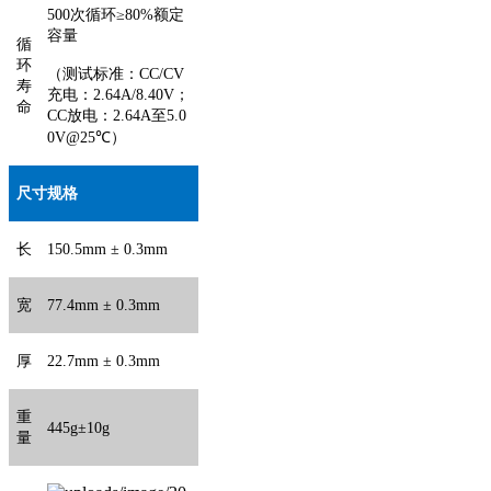
500次循环≥8
0
%额定
容量
循
环
（测试标准：
C
C/CV
寿
充电：
2
.64A
/
8.40V
；
命
C
C
放电：
2
.64A至5.0
0V@25
℃）
尺寸规格
长
150
.5
mm
± 0
.3
mm
宽
77.4mm
± 0
.3
mm
厚
22.
7
mm
± 0
.3
mm
重
445g±10g
量